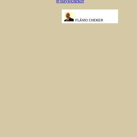
@flaviocheker