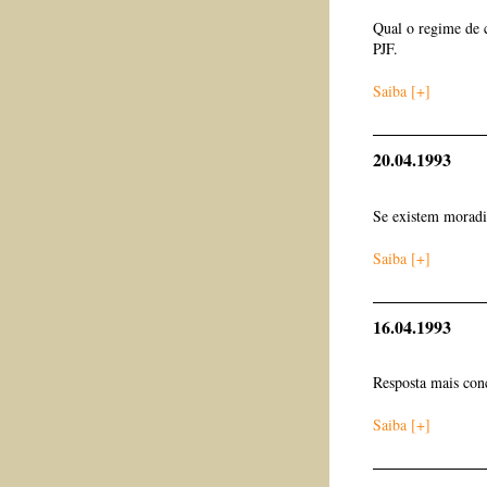
Qual o regime de c
PJF.
Saiba [+]
20.04.1993
Se existem moradia
Saiba [+]
16.04.1993
Resposta mais con
Saiba [+]