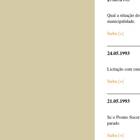
Qual a situação do
municipalidade.
Saiba [+]
24.05.1993
Licitação com rasu
Saiba [+]
21.05.1993
Se o Pronto Socor
parado.
Saiba [+]