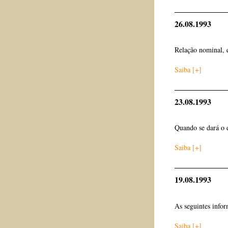
26.08.1993
Relação nominal, 
Saiba [+]
23.08.1993
Quando se dará o e
Saiba [+]
19.08.1993
As seguintes info
Saiba [+]