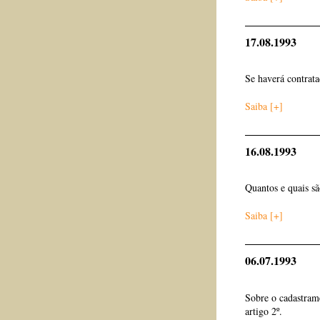
17.08.1993
Se haverá contrata
Saiba [+]
16.08.1993
Quantos e quais s
Saiba [+]
06.07.1993
Sobre o cadastram
artigo 2º.