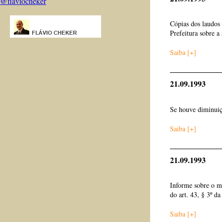
@flaviocheker
Cópias dos laudos 
Prefeitura sobre a
Saiba [+]
21.09.1993
Se houve diminuiç
Saiba [+]
21.09.1993
Informe sobre o m
do art. 43, § 3º da
Saiba [+]