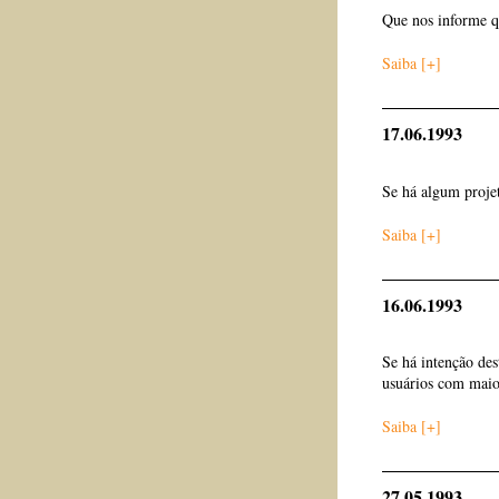
Que nos informe q
Saiba [+]
17.06.1993
Se há algum projet
Saiba [+]
16.06.1993
Se há intenção des
usuários com maior
Saiba [+]
27.05.1993