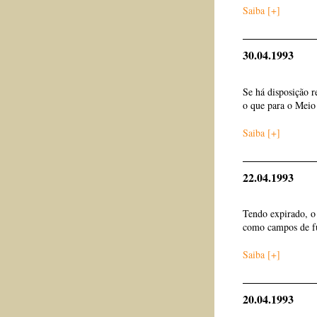
Saiba [+]
30.04.1993
Se há disposição 
o que para o Meio
Saiba [+]
22.04.1993
Tendo expirado, o 
como campos de f
Saiba [+]
20.04.1993