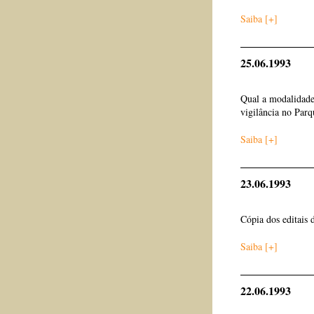
Saiba [+]
25.06.1993
Qual a modalidade 
vigilância no Parq
Saiba [+]
23.06.1993
Cópia dos editais
Saiba [+]
22.06.1993