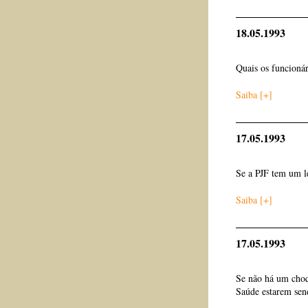
18.05.1993
Quais os funcioná
Saiba [+]
17.05.1993
Se a PJF tem um l
Saiba [+]
17.05.1993
Se não há um choq
Saúde estarem sen