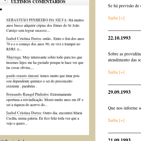
ÚLTIMOS COMENTÁRIOS
Se há previsão de
Saiba [+]
SEBASTIÃO PINHEIRO DA SILVA
: Há muitos
anos busco adquirir cópias dos filmes do Sr João
Carriço sem lograr sucesso....
22.10.1993
Izabel Cristina Dutra
: então.. Entre o fim dos anos
70 e e o começo dos anos 90, eu vivi e trampei no
RJ/RJ. e...
Sobre as providênc
Mayruga
: Muy interesante sobre todo para los que
atendimento das so
tnoemes hijos me ha gustado porque te hace ver que
las cosas obvias,...
Saiba [+]
paulo renato simoni
: temos muito que lutar pois
sou dependente quimico e sei do preconceito
existente . parabéns .
29.09.1993
Fernando Rangel Pinheiro
: Extremamente
oportuna a reivindicação. Morei muito anos em JF e
sei a riqueza do acervo do...
Que nos informe s
Izabel Cristina Dutra
: Outro dia, encontrei Marai
Cecília, numa galeria. Eu fico feliz toda vez que a
Saiba [+]
vejo e quero...
21.09.1993